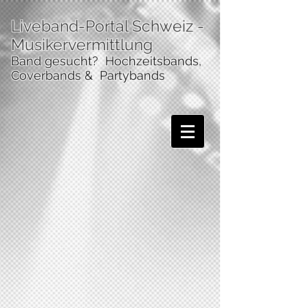
Liveband-Portal Schweiz
-
Musikervermittlung
Band gesucht? Hochzeitsbands,
Coverbands & Partybands