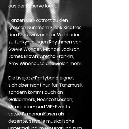
aus der Reserve lockt.
Tanzen Sie Foxtrott zu den
grossen Nummern Frank Sinatras,
den Brautwalzer Ihrer Wahl oder
zu funky-souligen Rhythmen von
Stevie Wonder, Michael Jackson,
James Brown, Aretha Franklin,
Amy Winehouse und vielen mehr.
Die Livejazz-Partyband eignet
sich aber nicht nur für Tanzmusik,
sondern kommt auch an
Galadinners, Hochzeitsessen,
Mitarbeiter- und VIP-Events
sowie Firmenanlässen als
dezente, stilvolle musikalische
Untermalung im Hintergrund zum