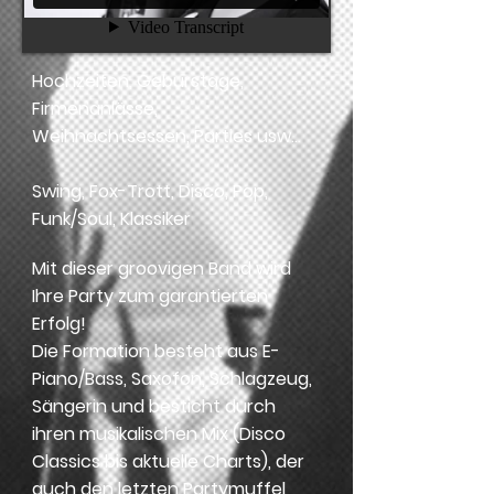
Hochzeiten, Geburstage,
Firmenanlässe,
Weihnachtsessen, Parties usw...
Swing, Fox-Trott, Disco, Pop,
Funk/Soul, Klassiker
Mit dieser groovigen Band wird
Ihre Party zum garantierten
Erfolg!
Die Formation besteht aus E-
Piano/Bass, Saxofon, Schlagzeug,
Sängerin und besticht durch
ihren musikalischen Mix (Disco
Classics bis aktuelle Charts), der
auch den letzten Partymuffel