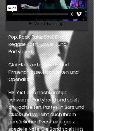
Pop, Rock, Funk, Soul, Disco,
Reggae, Latin, Cover- und
Partyband
Club-Konzerte, Privat- und
Firmenanlässe, Hochzeiten und
Openairs
HIFLY ist eine hochkarätige
schweizer Partyband und spielt
an Hochzeiten, Partys, in Bars und
Clubs und verleiht auch Ihrem
persönlichen Event eine ganz
spezielle Note. Die Band spielt Hits