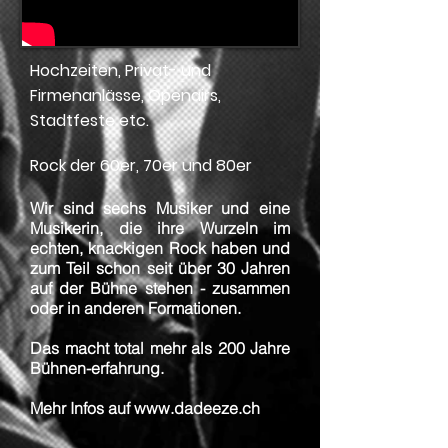
Hochzeiten, Privat- und
Firmenanlässe, Openairs,
Stadtfeste etc.
Rock der 60er, 70er und 80er
Wir sind sechs Musiker und eine
Musikerin, die ihre Wurzeln im
echten, knackigen Rock haben und
zum Teil schon seit über 30 Jahren
auf der Bühne stehen - zusammen
oder in anderen Formationen.
Das macht total mehr als 200 Jahre
Bühnen-erfahrung.
Mehr Infos auf
www.dadeeze.ch